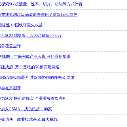
探索5G 按流量、速率、切片、功能等方式计费
在线监测垃圾满溢原来是用了这款LoRa网关
程提速 中国铁塔最先收益
5G终端集采，2700台价值3000万
年服务覆盖全球
路线图：年底完成产品入库 开始商用集采
年将建成超1万个基站的5G预商用网络
NSA规模部署 打造双频协同的领先5G网络
网峰会在京召开
力5G更快照进现实 企业业务首次亮相
sat加入GSMA：成员已超1100家
外媒访谈：商业模式是5G最大挑战