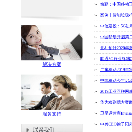
简勤：中国移动正
案例丨智能垃圾桶
中信建投：5G进
中国移动开启第二批
北斗预计2020
联通5G行业终端
解决方案
广东移动2019
中国移动今年启动
2019工业互联
华为端到端方案助
卫星运营商Intel
服务支持
中兴CEO徐子阳