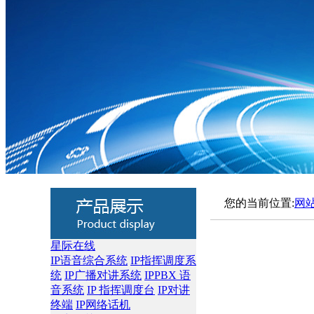
您的当前位置:
网
星际在线
IP语音综合系统
IP指挥调度系
统
IP广播对讲系统
IPPBX 语
音系统
IP 指挥调度台
IP对讲
终端
IP网络话机