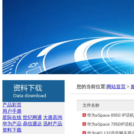
您的当前位置:
网站首页
>
产品彩页
文件名称
用户手册
华为eSpace 8950 I
星际在线
世纪网通
大唐高鸿
华为产品
鼎信通达
迅时产品
华为eSpace 7950IP
资料下载
华为IAD 132语音网关