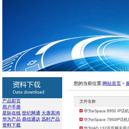
您的当前位置:
网站首页
>
产品彩页
文件名称
用户手册
华为eSpace 8950 I
星际在线
世纪网通
大唐高鸿
华为产品
鼎信通达
迅时产品
华为eSpace 7950IP
资料下载
华为IAD 132语音网关