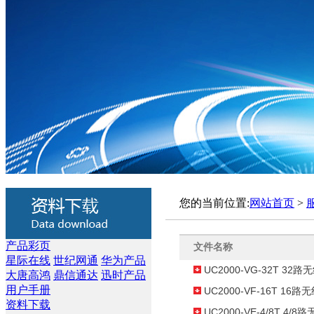
您的当前位置:
网站首页
>
产品彩页
文件名称
星际在线
世纪网通
华为产品
UC2000-VG-32T 3
大唐高鸿
鼎信通达
迅时产品
用户手册
UC2000-VF-16T 1
资料下载
UC2000-VE-4/8T 