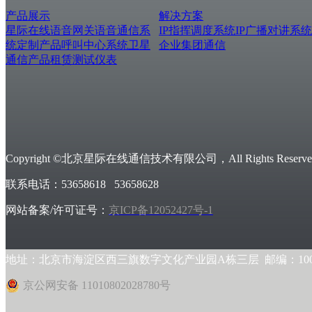
产品展示
解决方案
星际在线
语音网关
语音通信系
IP指挥调度系统
IP广播对讲系统
统
定制产品
呼叫中心系统
卫星
企业集团通信
通信产品
租赁测试仪表
Copyright ©北京星际在线通信技术有限公司，All Rights Reserved
联系电话：53658618 53658628
网站备案/许可证号：
京ICP备12052427号-1
地址：北京市海淀区西三旗数字文化产业园A栋三层 邮编：1000
京公网安备 11010802028780号